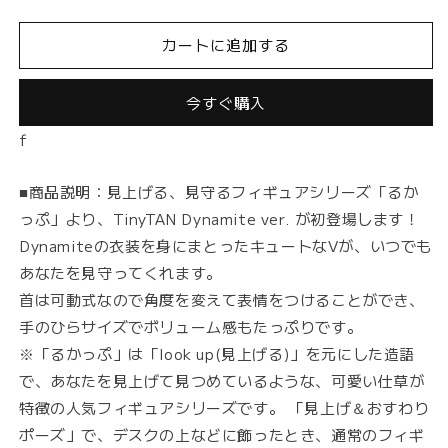
か
か
っ
っ
カートに追加する
ぷ
ぷ
TinyTAN
TinyTAN
Dynamite
Dynamite
今すぐ購入
ver.
ver.
f
V
V
の
の
数
数
■商品説明：見上げる、見守るフィギュアシリーズ「るか
量
量
っぷ」より、TinyTAN Dynamite ver. が初登場します！
を
を
Dynamiteの衣装を身にまとったキュートなVが、いつでも
減
増
あなたを見守ってくれます。
ら
や
首は可動式なので角度を変えて表情をつけることができ、
す
す
手のひらサイズでボリューム感もたっぷりです。
※「るかっぷ」は「look up(見上げる)」を元にした造語
で、あなたを見上げて見つめているような、可愛い仕草が
特徴の人気フィギュアシリーズです。 「見上げ＆おすわり
ポーズ」で、デスクの上などに飾ったとき、通常のフィギ