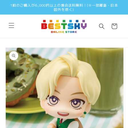
コンテ
1回のご購入が6,000円以上の場合送料無料！(※一部離島・日本
ンツに
国外を除く)
進む
カ
ー
ト
商品情
報にス
キップ