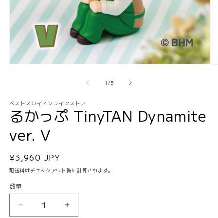
モ
ー
の
1
/
5
ダ
ル
で
ベストスカイオンラインストア
るかっぷ TinyTAN Dynamite
メ
デ
ver. V
ィ
ア
(1)
(2
を
通
¥3,960 JPY
開
常
配送料
はチェックアウト時に計算されます。
く
価
数量
数
格
量
る
る