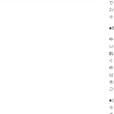
で
2
※
■
中
い
肌
く
中
以
水
ご
■
※