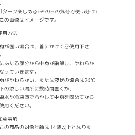
、
の
の
パターン楽しめる♪その日の気分で使い分け♪
数
数
この画像はイメージです。
量
量
を
を
使用方法
減
増
ら
や
身が固い場合は、首にかけてご使用下さ
す
す
。
にあたる部分から中身が融解し、やわらか
なっていきます。
身がやわらかい、または液状の場合は26℃
下の涼しい場所に数時間置くか、
道水や冷凍庫で冷やして中身を固めてから
使用ください。
注意事項
この商品の対象年齢は14歳以上となりま