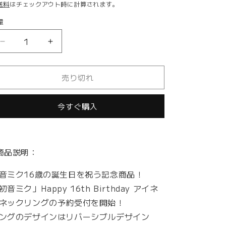
常
送料
はチェックアウト時に計算されます。
価
量
格
「初
「初
音
音
ミ
ミ
売り切れ
ク」
ク」
Happy
Happy
16th
16th
今すぐ購入
Birthday
Birthday
ア
ア
イ
イ
商品説明：
ス
ス
ネ
ネ
音ミク16歳の誕生日を祝う記念商品！
ッ
ッ
初音ミク」Happy 16th Birthday アイネ
ク
ク
リ
リ
ネックリングの予約受付を開始！
ン
ン
ングのデザインはリバーシブルデザイン
グ
グ