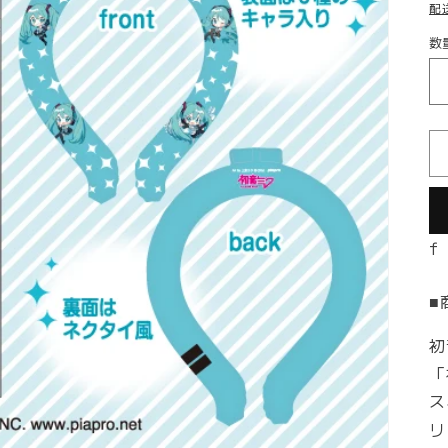
配
数
数
量
f
■
初
「
ス
リ