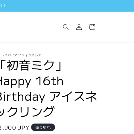
く)
ロ
カ
グ
ー
イ
ト
ン
ストスカイオンラインストア
「初音ミク」
Happy 16th
Birthday アイスネ
ックリング
通
3,900 JPY
売り切れ