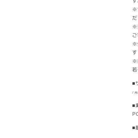
す
※
だ
※
ご
※
す
※
若
■
/ 
■
P
■