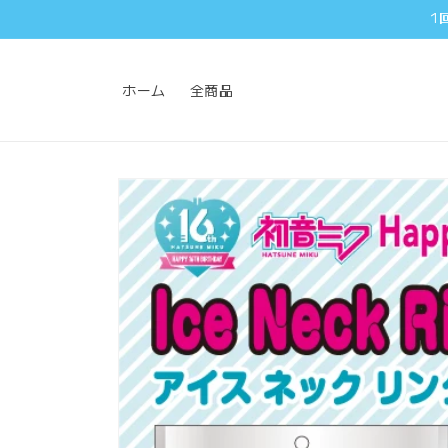
コンテ
1
ンツに
進む
ホーム
全商品
商品情
報にス
キップ