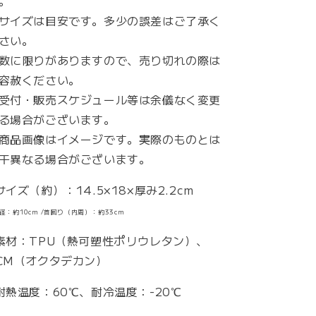
。
サイズは目安です。多少の誤差はご了承く
さい。
数に限りがありますので、売り切れの際は
容赦ください。
受付・販売スケジュール等は余儀なく変更
る場合がございます。
商品画像はイメージです。実際のものとは
干異なる場合がございます。
サイズ（約）：14.5×18×厚み2.2cm
内径：約10cm /首回り（内周）：約33cm
素材：TPU（熱可塑性ポリウレタン）、
CM（オクタデカン）
耐熱温度：60℃、耐冷温度：-20℃