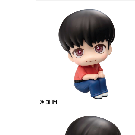
モ
ー
ダ
ル
で
メ
デ
ィ
ア
(1)
を
開
く
モ
ー
ダ
ル
で