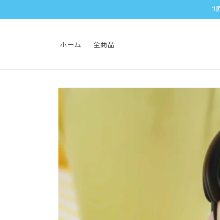
コンテ
1
ンツに
進む
ホーム
全商品
商品情
報にス
キップ