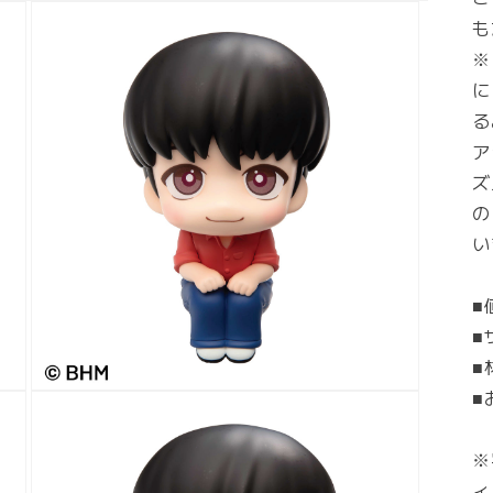
も
※
に
る
ア
ズ
の
い
■
■
■
■
モ
ー
ダ
※
ル
で
ィ