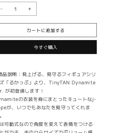
格
る
る
か
か
っ
っ
カートに追加する
ぷ
ぷ
TinyTAN
TinyTAN
Dynamite
Dynamite
今すぐ購入
ver.
ver.
j-
j-
hope
hope
の
の
商品説明：見上げる、見守るフィギュアシリ
数
数
ズ「るかっぷ」より、TinyTAN Dynamite
量
量
er. が初登場します！
を
を
ynamiteの衣装を身にまとったキュートなj-
減
増
opeが、いつでもあなたを見守ってくれま
ら
や
す
す
。
は可動式なので角度を変えて表情をつける
とができ、手のひらサイズでボリューム感