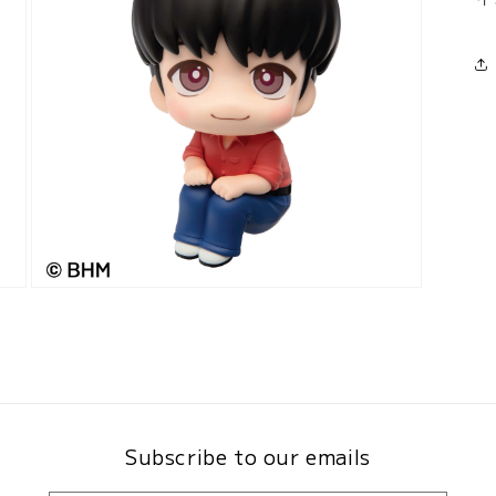
メ
デ
ィ
ア
(3)
を
開
く
モ
ー
ダ
ル
で
メ
デ
ィ
Subscribe to our emails
ア
(5)
を