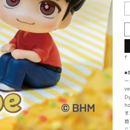
量
f
■
ー
v
D
h
す
首
こ