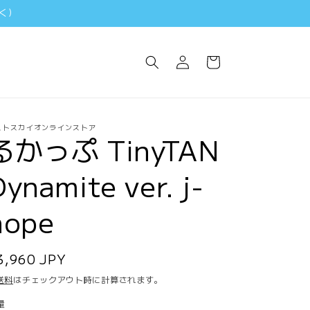
く)
ロ
カ
グ
ー
イ
ト
ン
ストスカイオンラインストア
るかっぷ TinyTAN
Dynamite ver. j-
hope
通
3,960 JPY
常
送料
はチェックアウト時に計算されます。
価
量