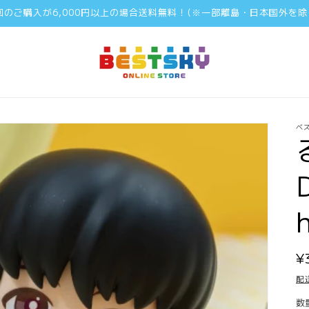
回のご購入が6,000円以上の場合送料無料！(※一部離島・日本国外を除
ベ
¥
配
数
数