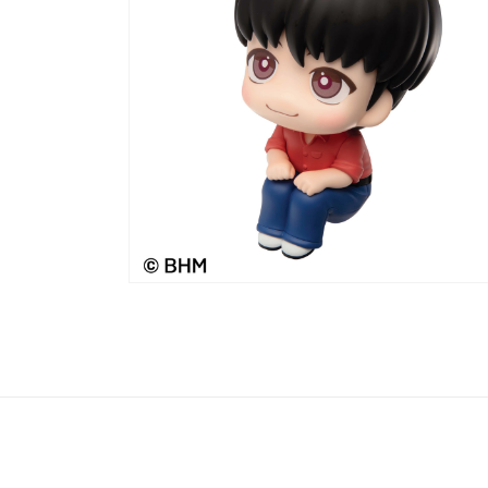
メ
デ
ィ
ア
(2)
を
開
く
モ
ー
ダ
ル
で
メ
デ
ィ
ア
(4)
を